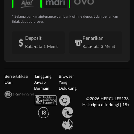
* Selama bank maintenance dan bank offline deposit dan penarikan
tidak dapat diproses
Deposit
Penarikan
Rata-rata 1 Menit
Rata-rata 3 Menit
Bersertifikasi
Tanggung
Browser
Dari
Jawab
Yang
Bermain
Didukung
©2026 HERCULES138.
Hak cipta dilindungi | 18+