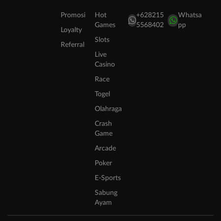
Promosi
Hot
+628215
Whatsa
Games
5568402
pp
Loyalty
Slots
Referral
Live
Casino
Race
Togel
Olahraga
Crash
Game
Arcade
Poker
E-Sports
Sabung
Ayam