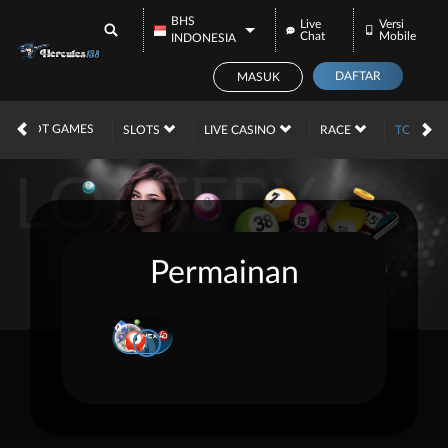
BHS
Live
Versi
Chat
Mobile
INDONESIA
DAFTAR
MASUK
HOT GAMES
SLOTS
LIVE CASINO
RACE
TOGEL
Permainan
i