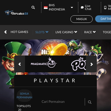
BHS
Live
Ve
Chat
M
INDONESIA
DAFTA
MASUK
IDR
12,673,896,
HOT GAMES
SLOTS
LIVE CASINO
RACE
TOG
PLAYSTAR
SEMUA
PERMAINAN
TOP
SLOTS
20