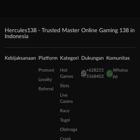
Hercules138 - Trusted Master Online Gaming 138 in
Indonesia
Kebijaksanaan
Platform
Kategori
Dukungan
Komunitas
Promosi
Hot
+628215
Whatsa
Games
5568402
pp
Loyalty
Slots
Referral
Live
Casino
Race
Togel
Olahraga
Crash