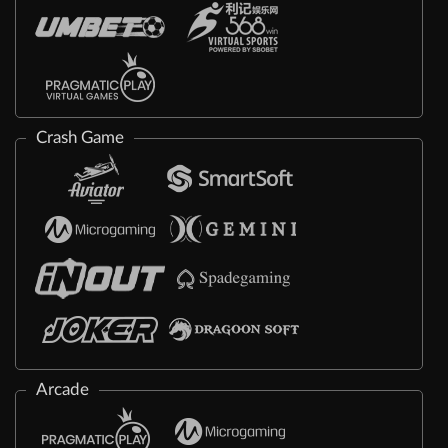
Crash Game
Arcade