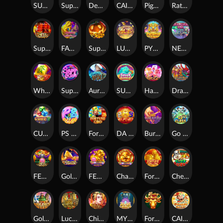
SUGAR TEDDY
Super Win
Deng Deng
CAISHEN-LUCKY SPREAD
Piggy Master
Rat of Wealth
Super Powerful
FANTASY - SOUTHEAST ASIA
Super Boom
LUCKY ACE
PYRAMID OF FLAMES
NECROMANCER SHA
What The FA
Super Rich
Aurora Wolf
SUPER LUCKY
Hand Of God
Dragon Boat Festival
CUBE?
PS Club
Fortune God
DA FU GUI
Burlesque 2
Go Clash
FEATURE BUY・SUPER POWERFUL
Golden Zongzi
FEATURE BUY - Golden Pig
Challenge・Golden Pig
Fortune Teller
Chef Husky
Golden Week
Lucky Poker 2
China Empress
MYSTIC LEGEND 2
Fortune Bull
CAISHEN DADDY