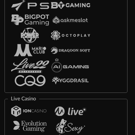
Live Casino