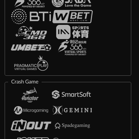
Crash Game