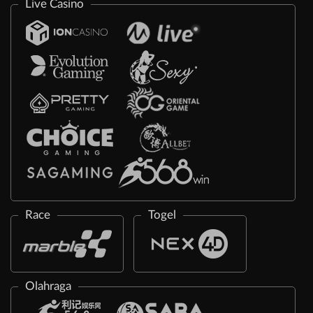
Live Casino
Race
Togel
Olahraga