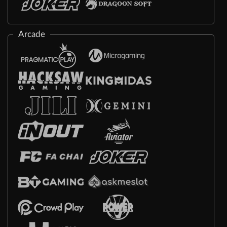
Arcade