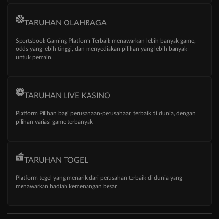
TARUHAN OLAHRAGA
Sportsbook Gaming Platform Terbaik menawarkan lebih banyak game,
odds yang lebih tinggi, dan menyediakan pilihan yang lebih banyak
untuk pemain.
TARUHAN LIVE KASINO
Platform Pilihan bagi perusahaan-perusahaan terbaik di dunia, dengan
pilihan variasi game terbanyak
TARUHAN TOGEL
Platform togel yang menarik dari perusahan terbaik di dunia yang
menawarkan hadiah kemenangan besar